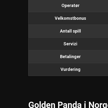
Operatør
Velkomstbonus
Antall spill
Servizi
Betalinger
Vurdering
Golden Panda i Norge