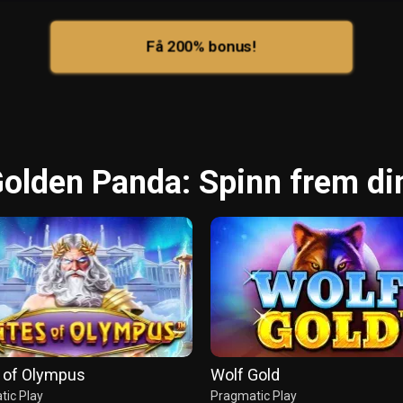
Få 200% bonus!
Golden Panda: Spinn frem di
 of Olympus
Wolf Gold
ic Play
Pragmatic Play