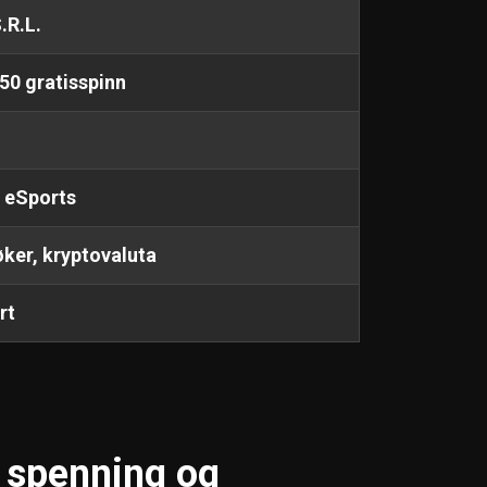
.R.L.
50 gratisspinn
 eSports
ker, kryptovaluta
rt
e spenning og