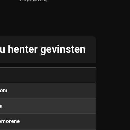
u henter gevinsten
n
com
a
Komorene