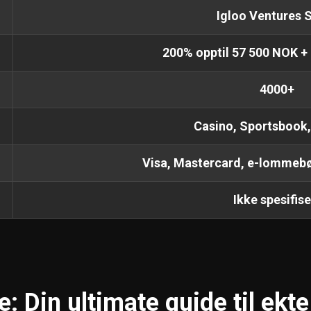
Igloo Ventures S
200% opptil 57 500 NOK + 
4000+
Casino, Sportsbook,
Visa, Mastercard, e-lommebø
Ikke spesifise
: Din ultimate guide til ekt