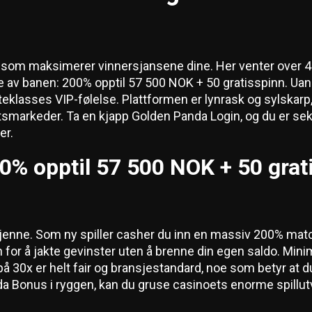
 som maksimerer vinnersjansene dine. Her venter over 40
v banen: 200% opptil 57 500 NOK + 50 gratisspinn. Uanse
eklasses VIP-følelse. Plattformen er lynrask og sylskarp
smarkeder. Ta en kjapp Golden Panda Login, og du er sek
er.
% opptil 57 500 NOK + 50 grati
 kjenne. Som ny spiller casher du inn en massiv 200% ma
for å jakte gevinster uten å brenne din egen saldo. Mi
 30x er helt fair og bransjestandard, noe som betyr at 
nda Bonus i ryggen, kan du gruse casinoets enorme spillut