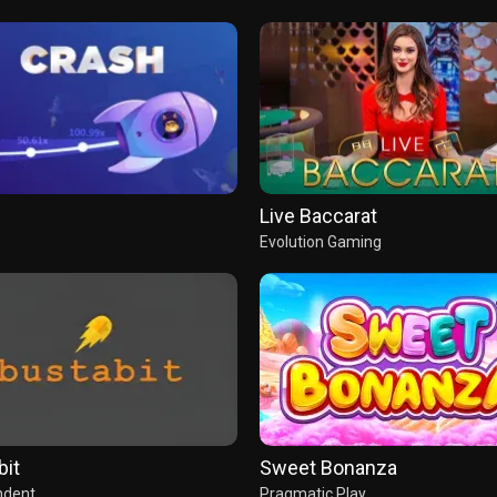
Live Baccarat
Evolution Gaming
bit
Sweet Bonanza
ndent
Pragmatic Play