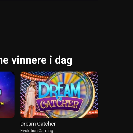
ne vinnere i dag
Dream Catcher
Evolution Gaming