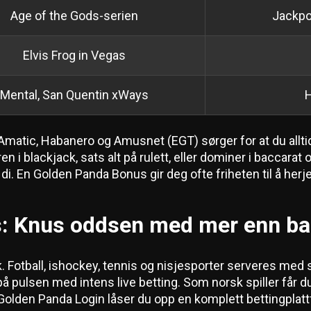
Age of the Gods-serien
Jackpo
Elvis Frog in Vegas
Mental, San Quentin xWays
H
atic, Habanero og Amusnet (EGT) sørger for at du alltid 
n i blackjack, sats alt på rulett, eller dominer i baccara
a di. En Golden Panda Bonus gir deg ofte friheten til å her
: Knus oddsen med mer enn ba
. Fotball, ishockey, tennis og nisjesporter serveres med
 på pulsen med intens live betting. Som norsk spiller får d
k Golden Panda Login låser du opp en komplett bettingpl