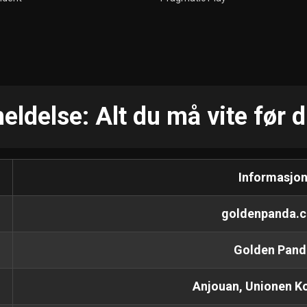
ldelse: Alt du må vite før d
Informasjo
goldenpanda.
Golden Pand
Anjouan, Unionen 