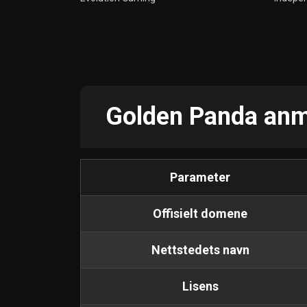
Golden Panda anme
Parameter
Offisielt domene
Nettstedets navn
Lisens